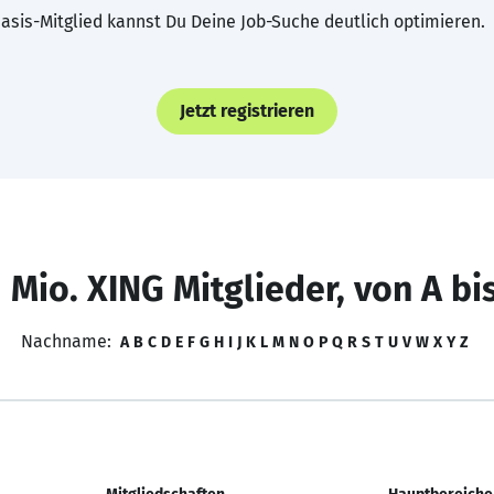
asis-Mitglied kannst Du Deine Job-Suche deutlich optimieren.
Jetzt registrieren
 Mio. XING Mitglieder, von A bi
Nachname:
A
B
C
D
E
F
G
H
I
J
K
L
M
N
O
P
Q
R
S
T
U
V
W
X
Y
Z