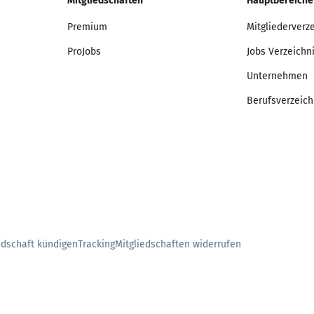
Mitgliedschaften
Hauptbereiche
Premium
Mitgliederverz
ProJobs
Jobs Verzeichn
Unternehmen
Berufsverzeich
edschaft kündigen
Tracking
Mitgliedschaften widerrufen