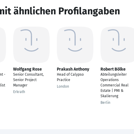
mit ähnlichen Profilangaben
Wolfgang Rose
Prakash Anthony
Robert Bölke
nt -
Senior Consultant,
Head of Calypso
Abteilungsleiter
Senior Project
Practice
Operations
ist
Manager
Commercial Real
London
Estate | PMI &
Erkrath
Skalierung
Berlin