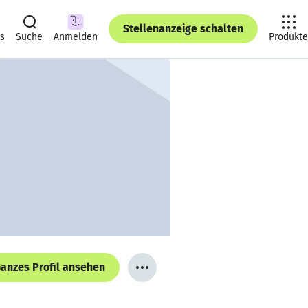
Stellenanzeige schalten
ts
Suche
Anmelden
Produkte
anzes Profil ansehen