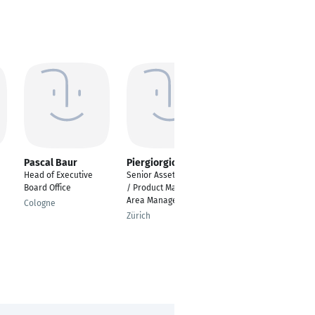
Pascal Baur
Piergiorgio Calà
Mehul Anupam
Kumar
Head of Executive
Senior Asset Manager
Financial Consultant
Board Office
/ Product Manager /
Area Manager
Dubai
Cologne
Zürich