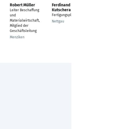
Robert Müller
Ferdinand
Salih Ceylan
Kutschera
Leiter Beschaffung
---
Fertigungsplaner
und
Köln
Materialwirtschaft,
Nettgau
Mitglied der
Geschäftsleitung
Menziken