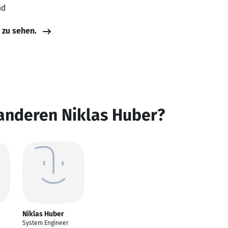
nd
e zu sehen.
anderen Niklas Huber?
Niklas Huber
System Engineer