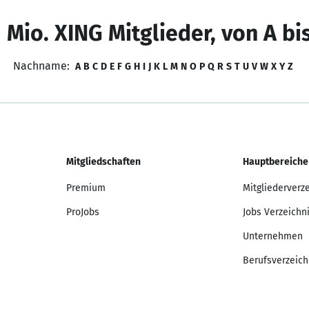
 Mio. XING Mitglieder, von A bi
Nachname:
A
B
C
D
E
F
G
H
I
J
K
L
M
N
O
P
Q
R
S
T
U
V
W
X
Y
Z
Mitgliedschaften
Hauptbereiche
Premium
Mitgliederverz
ProJobs
Jobs Verzeichn
Unternehmen
Berufsverzeich