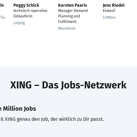
zis
Peggy Schick
Karsten Paaris
Jens Riedel
technisch-operative
Manager Demand
Einkauf
Einkäuferin
Planning and
ils
Cottbus
Fulfillment
Leipzig
Mannheim
XING – Das Jobs-Netzwerk
 Million Jobs
t XING genau den Job, der wirklich zu Dir passt.