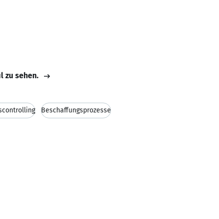
il zu sehen.
scontrolling
Beschaffungsprozesse