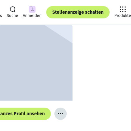
Stellenanzeige schalten
ts
Suche
Anmelden
Produkte
anzes Profil ansehen