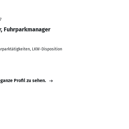
7
r, Fuhrparkmanager
hrparktätigkeiten, LKW-Disposition
 ganze Profil zu sehen.