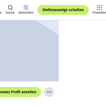
Stellenanzeige schalten
ts
Suche
Anmelden
Produkte
anzes Profil ansehen