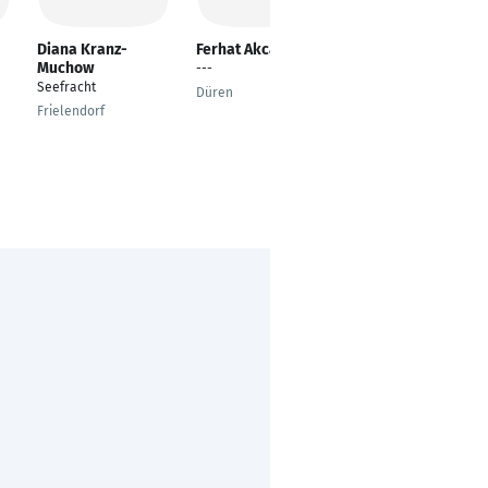
Diana Kranz-
Ferhat Akcay
Christoph
Muchow
Malkmus
---
Seefracht
start-up-support.de -
Düren
Co-Founder
Frielendorf
Darmstadt