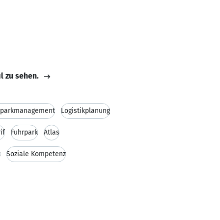
il zu sehen.
rparkmanagement
Logistikplanung
if
Fuhrpark
Atlas
t
Soziale Kompetenz