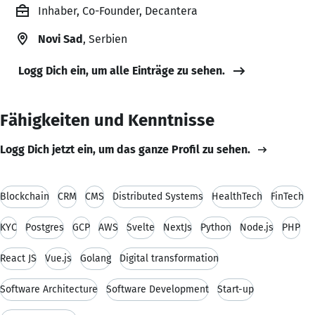
Inhaber, Co-Founder, Decantera
Novi Sad
, Serbien
Logg Dich ein, um alle Einträge zu sehen.
Fähigkeiten und Kenntnisse
Logg Dich jetzt ein, um das ganze Profil zu sehen.
Blockchain
CRM
CMS
Distributed Systems
HealthTech
FinTech
KYC
Postgres
GCP
AWS
Svelte
NextJs
Python
Node.js
PHP
React JS
Vue.js
Golang
Digital transformation
Software Architecture
Software Development
Start-up