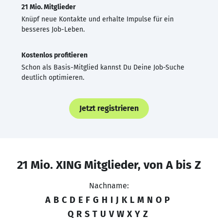
21 Mio. Mitglieder
Knüpf neue Kontakte und erhalte Impulse für ein
besseres Job-Leben.
Kostenlos profitieren
Schon als Basis-Mitglied kannst Du Deine Job-Suche
deutlich optimieren.
Jetzt registrieren
21 Mio. XING Mitglieder, von A bis Z
Nachname:
A
B
C
D
E
F
G
H
I
J
K
L
M
N
O
P
Q
R
S
T
U
V
W
X
Y
Z