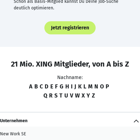
Schon als Basis-Mitglied kannst Du Deine Job-Suche
deutlich optimieren.
Jetzt registrieren
21 Mio. XING Mitglieder, von A bis Z
Nachname:
A
B
C
D
E
F
G
H
I
J
K
L
M
N
O
P
Q
R
S
T
U
V
W
X
Y
Z
Unternehmen
New Work SE