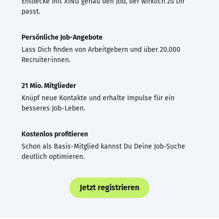
Entdecke mit XING genau den Job, der wirklich zu Dir
passt.
Persönliche Job-Angebote
Lass Dich finden von Arbeitgebern und über 20.000
Recruiter·innen.
21 Mio. Mitglieder
Knüpf neue Kontakte und erhalte Impulse für ein
besseres Job-Leben.
Kostenlos profitieren
Schon als Basis-Mitglied kannst Du Deine Job-Suche
deutlich optimieren.
Jetzt registrieren