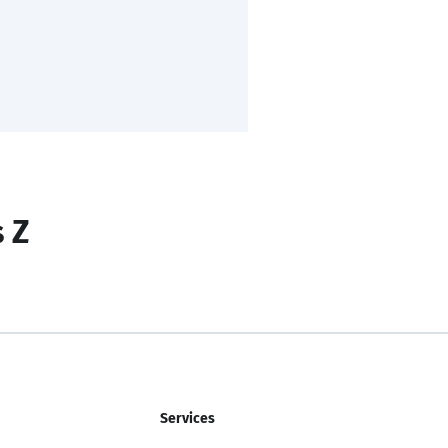
s Z
Services