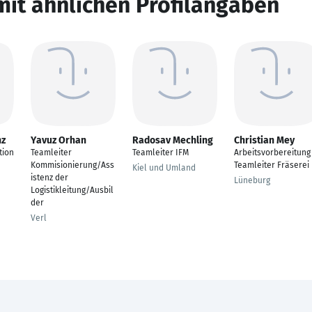
mit ähnlichen Profilangaben
nz
Yavuz Orhan
Radosav Mechling
Christian Mey
tion
Teamleiter
Teamleiter IFM
Arbeitsvorbereitung
Kommisionierung/Ass
Teamleiter Fräserei
Kiel und Umland
istenz der
Lüneburg
Logistikleitung/Ausbil
der
Verl