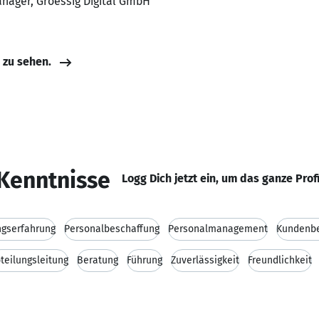
anager, Groessig Digital GmbH
e zu sehen.
Kenntnisse
Logg Dich jetzt ein, um das ganze Prof
ngserfahrung
Personalbeschaffung
Personalmanagement
Kundenb
teilungsleitung
Beratung
Führung
Zuverlässigkeit
Freundlichkeit