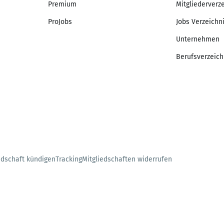
Premium
Mitgliederverz
ProJobs
Jobs Verzeichn
Unternehmen
Berufsverzeich
edschaft kündigen
Tracking
Mitgliedschaften widerrufen