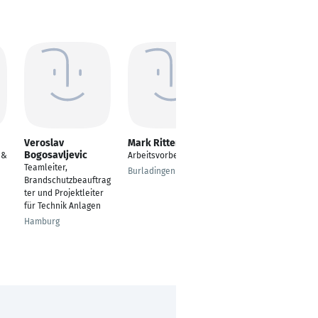
Veroslav
Mark Ritter
Danilo Endesfelder
Bogosavljevic
 &
Arbeitsvorbereiter
Manager Professional
Teamleiter,
Services
Burladingen
Brandschutzbeauftrag
Dresden
ter und Projektleiter
für Technik Anlagen
Hamburg