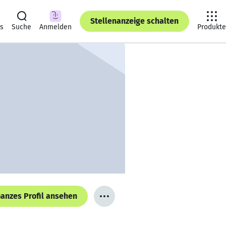
Stellenanzeige schalten
ts
Suche
Anmelden
Produkte
anzes Profil ansehen