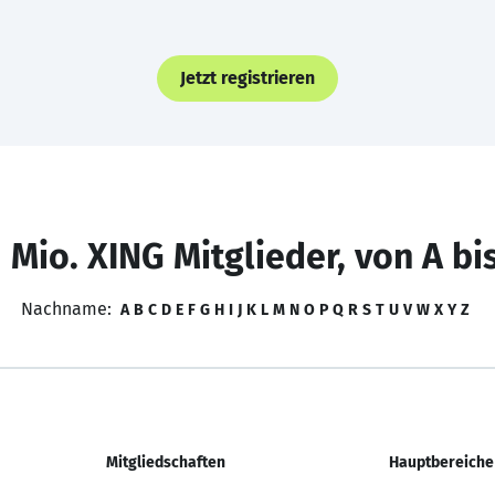
Jetzt registrieren
 Mio. XING Mitglieder, von A bi
Nachname:
A
B
C
D
E
F
G
H
I
J
K
L
M
N
O
P
Q
R
S
T
U
V
W
X
Y
Z
Mitgliedschaften
Hauptbereiche