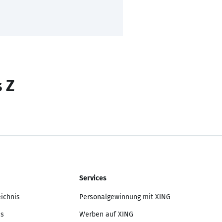
s Z
Services
eichnis
Personalgewinnung mit XING
is
Werben auf XING