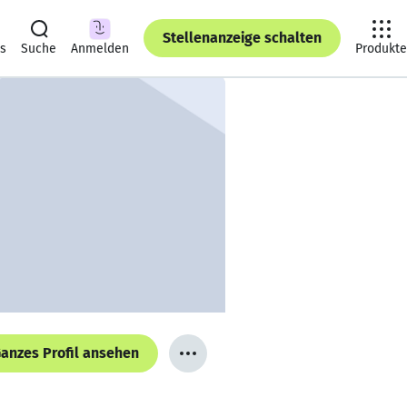
Stellenanzeige schalten
ts
Suche
Anmelden
Produkte
anzes Profil ansehen