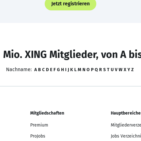
Jetzt registrieren
 Mio. XING Mitglieder, von A bi
Nachname:
A
B
C
D
E
F
G
H
I
J
K
L
M
N
O
P
Q
R
S
T
U
V
W
X
Y
Z
Mitgliedschaften
Hauptbereiche
Premium
Mitgliederverz
ProJobs
Jobs Verzeichn