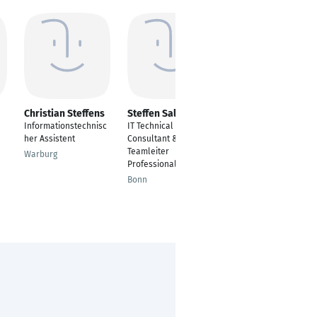
Christian Steffens
Steffen Salewski
Pascal Lipps
Informationstechnisc
IT Technical
Entwickler, ITAdmin
her Assistent
Consultant &
Köln
Teamleiter
Warburg
Professional Services
Bonn