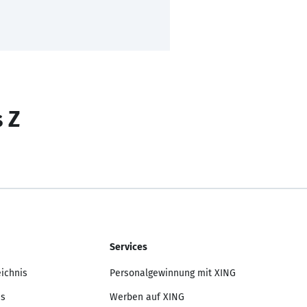
s Z
Services
eichnis
Personalgewinnung mit XING
is
Werben auf XING