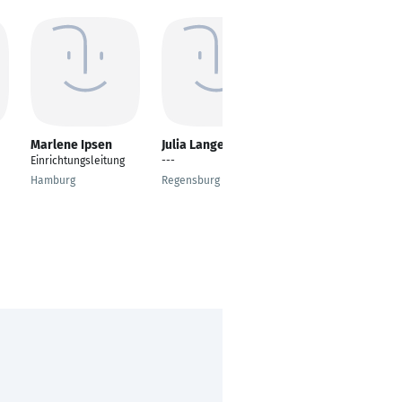
Marlene Ipsen
Julia Langer
Olena Lyvada
Einrichtungsleitung
---
Sozialarbeiterin/Sozi
alpädagogin
Hamburg
Regensburg
Salzgitter