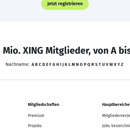
Jetzt registrieren
 Mio. XING Mitglieder, von A bi
Nachname:
A
B
C
D
E
F
G
H
I
J
K
L
M
N
O
P
Q
R
S
T
U
V
W
X
Y
Z
Mitgliedschaften
Hauptbereiche
Premium
Mitgliederverz
ProJobs
Jobs Verzeichn