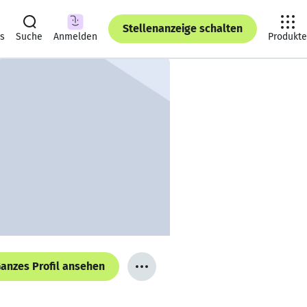
Stellenanzeige schalten
ts
Suche
Anmelden
Produkte
anzes Profil ansehen