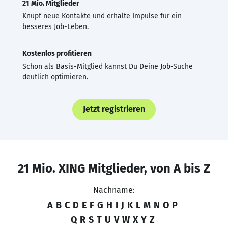
21 Mio. Mitglieder
Knüpf neue Kontakte und erhalte Impulse für ein
besseres Job-Leben.
Kostenlos profitieren
Schon als Basis-Mitglied kannst Du Deine Job-Suche
deutlich optimieren.
Jetzt registrieren
21 Mio. XING Mitglieder, von A bis Z
Nachname:
A
B
C
D
E
F
G
H
I
J
K
L
M
N
O
P
Q
R
S
T
U
V
W
X
Y
Z