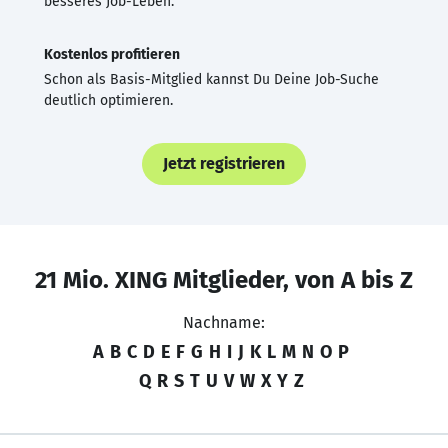
besseres Job-Leben.
Kostenlos profitieren
Schon als Basis-Mitglied kannst Du Deine Job-Suche
deutlich optimieren.
Jetzt registrieren
21 Mio. XING Mitglieder, von A bis Z
Nachname:
A
B
C
D
E
F
G
H
I
J
K
L
M
N
O
P
Q
R
S
T
U
V
W
X
Y
Z