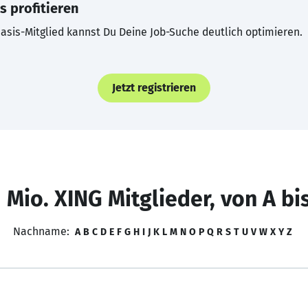
s profitieren
asis-Mitglied kannst Du Deine Job-Suche deutlich optimieren.
Jetzt registrieren
 Mio. XING Mitglieder, von A bi
Nachname:
A
B
C
D
E
F
G
H
I
J
K
L
M
N
O
P
Q
R
S
T
U
V
W
X
Y
Z