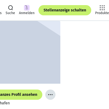
Stellenanzeige schalten
ts
Suche
Anmelden
Produkte
anzes Profil ansehen
shafen