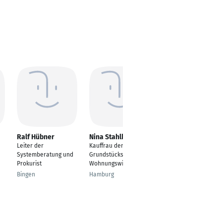
Ralf Hübner
Nina Stahlbock
Ingo Bokermann
Leiter der
Kauffrau der
Unternehmer
Systemberatung und
Grundstücks- und
Lüneburg
Prokurist
Wohnungswirtschaft
Bingen
Hamburg