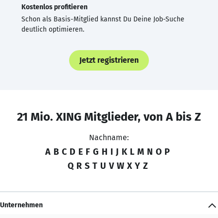
Kostenlos profitieren
Schon als Basis-Mitglied kannst Du Deine Job-Suche
deutlich optimieren.
Jetzt registrieren
21 Mio. XING Mitglieder, von A bis Z
Nachname:
A
B
C
D
E
F
G
H
I
J
K
L
M
N
O
P
Q
R
S
T
U
V
W
X
Y
Z
Unternehmen