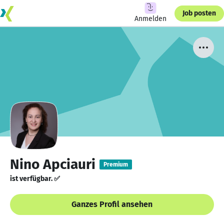
Job posten
Anmelden
Nino Apciauri
Premium
ist verfügbar. ✅
Ganzes Profil ansehen