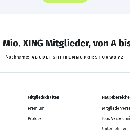
 Mio. XING Mitglieder, von A bi
Nachname:
A
B
C
D
E
F
G
H
I
J
K
L
M
N
O
P
Q
R
S
T
U
V
W
X
Y
Z
Mitgliedschaften
Hauptbereiche
Premium
Mitgliederverz
ProJobs
Jobs Verzeichn
Unternehmen