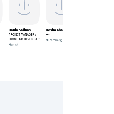
Dania Salinas
Besim Abazi
Marcel Gylian Pace
PROJECT MANAGER /
---
Game UX Dozent
FRONTEND DEVELOPER
Nuremberg
Cologne
Munich