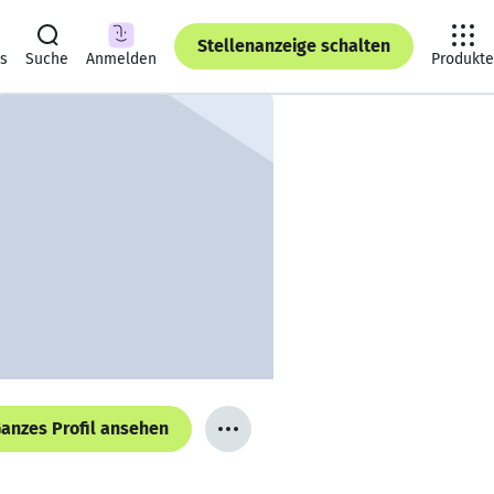
Stellenanzeige schalten
ts
Suche
Anmelden
Produkte
anzes Profil ansehen