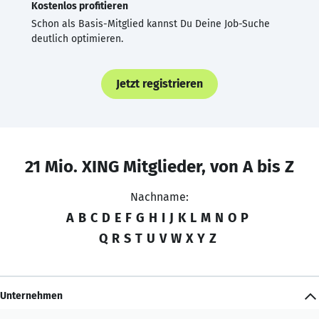
Kostenlos profitieren
Schon als Basis-Mitglied kannst Du Deine Job-Suche
deutlich optimieren.
Jetzt registrieren
21 Mio. XING Mitglieder, von A bis Z
Nachname:
A
B
C
D
E
F
G
H
I
J
K
L
M
N
O
P
Q
R
S
T
U
V
W
X
Y
Z
Unternehmen