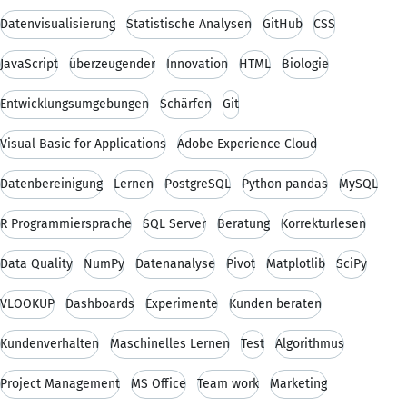
Datenvisualisierung
Statistische Analysen
GitHub
CSS
JavaScript
überzeugender
Innovation
HTML
Biologie
Entwicklungsumgebungen
Schärfen
Git
Visual Basic for Applications
Adobe Experience Cloud
Datenbereinigung
Lernen
PostgreSQL
Python pandas
MySQL
R Programmiersprache
SQL Server
Beratung
Korrekturlesen
Data Quality
NumPy
Datenanalyse
Pivot
Matplotlib
SciPy
VLOOKUP
Dashboards
Experimente
Kunden beraten
Kundenverhalten
Maschinelles Lernen
Test
Algorithmus
Project Management
MS Office
Team work
Marketing