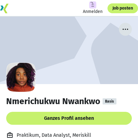
Job posten
Anmelden
Nmerichukwu Nwankwo
Basis
Ganzes Profil ansehen
Praktikum, Data Analyst, Meriskill