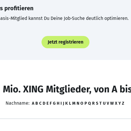
s profitieren
asis-Mitglied kannst Du Deine Job-Suche deutlich optimieren.
Jetzt registrieren
 Mio. XING Mitglieder, von A bi
Nachname:
A
B
C
D
E
F
G
H
I
J
K
L
M
N
O
P
Q
R
S
T
U
V
W
X
Y
Z