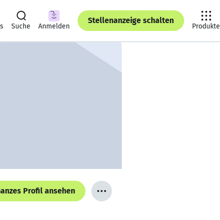
Stellenanzeige schalten
ts
Suche
Anmelden
Produkte
anzes Profil ansehen