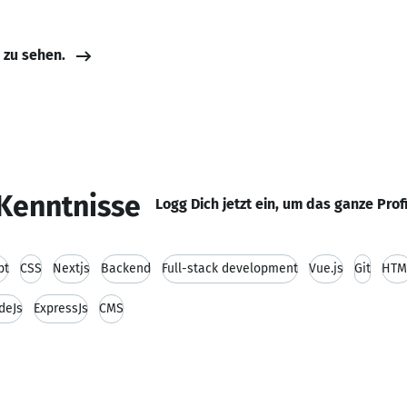
e zu sehen.
Kenntnisse
Logg Dich jetzt ein, um das ganze Prof
pt
CSS
Nextjs
Backend
Full-stack development
Vue.js
Git
HTM
deJs
ExpressJs
CMS