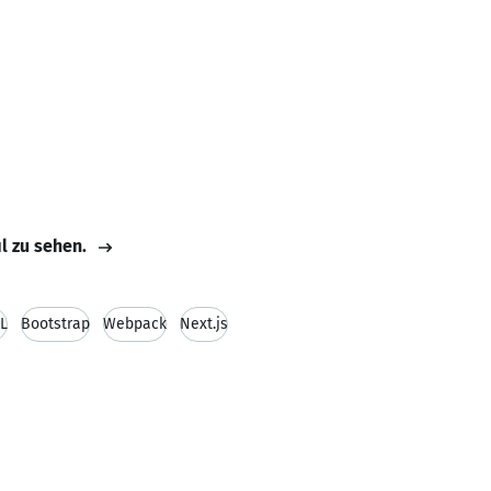
il zu sehen.
L
Bootstrap
Webpack
Next.js