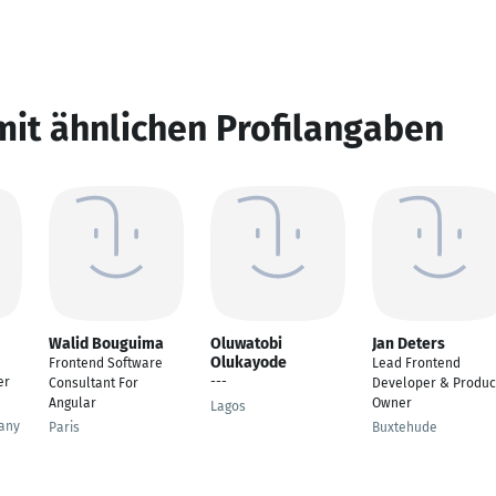
mit ähnlichen Profilangaben
Walid Bouguima
Oluwatobi
Jan Deters
Olukayode
Frontend Software
Lead Frontend
er
---
Consultant For
Developer & Produc
Angular
Owner
Lagos
any
Paris
Buxtehude