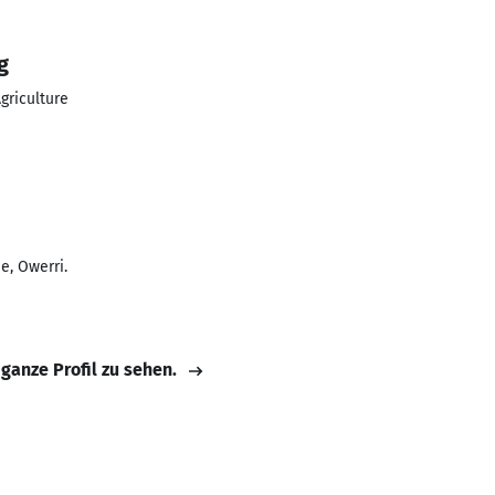
g
griculture
e, Owerri.
 ganze Profil zu sehen.