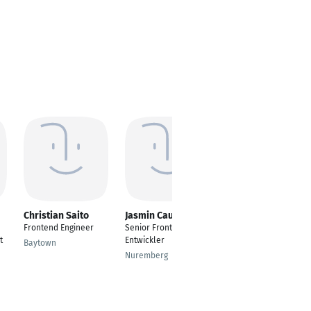
Christian Saito
Jasmin Causevic
Aqib Ali Akbar
Frontend Engineer
Senior Frontend
Frontend Developer
t
Entwickler
Baytown
Lahore
Nuremberg