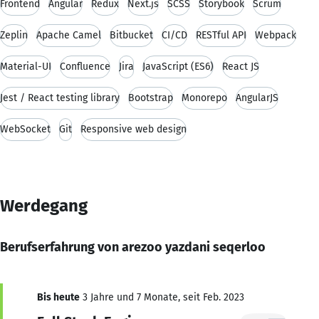
Frontend
Angular
Redux
Next.js
SCSS
Storybook
Scrum
Zeplin
Apache Camel
Bitbucket
CI/CD
RESTful API
Webpack
Material-UI
Confluence
Jira
JavaScript (ES6)
React JS
Jest / React testing library
Bootstrap
Monorepo
AngularJS
WebSocket
Git
Responsive web design
Werdegang
Berufserfahrung von arezoo yazdani seqerloo
Bis heute
3 Jahre und 7 Monate, seit Feb. 2023