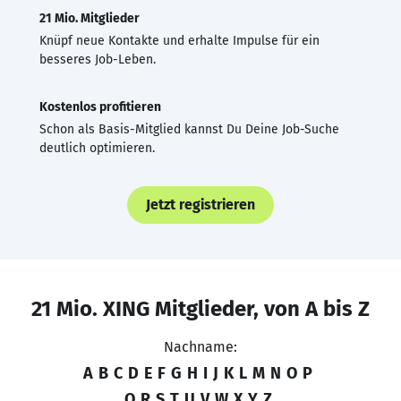
21 Mio. Mitglieder
Knüpf neue Kontakte und erhalte Impulse für ein
besseres Job-Leben.
Kostenlos profitieren
Schon als Basis-Mitglied kannst Du Deine Job-Suche
deutlich optimieren.
Jetzt registrieren
21 Mio. XING Mitglieder, von A bis Z
Nachname:
A
B
C
D
E
F
G
H
I
J
K
L
M
N
O
P
Q
R
S
T
U
V
W
X
Y
Z