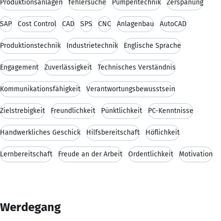
Produktionsanlagen
fehlersuche
Pumpentechnik
Zerspanung
SAP
Cost Control
CAD
SPS
CNC
Anlagenbau
AutoCAD
Produktionstechnik
Industrietechnik
Englische Sprache
Engagement
Zuverlässigkeit
Technisches Verständnis
Kommunikationsfähigkeit
Verantwortungsbewusstsein
Zielstrebigkeit
Freundlichkeit
Pünktlichkeit
PC-Kenntnisse
Handwerkliches Geschick
Hilfsbereitschaft
Höflichkeit
Lernbereitschaft
Freude an der Arbeit
Ordentlichkeit
Motivation
Werdegang