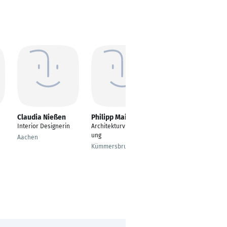
Claudia Nießen
Philipp Maier
Peter Rothe
Interior Designerin
Architekturvisualisier
CAD-Planer für
ung
Infrastruktur,
Aachen
Geotechnik und
Kümmersbruck
Bergbausanierung
Berlin