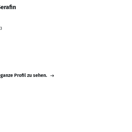
erafin
23
 ganze Profil zu sehen.