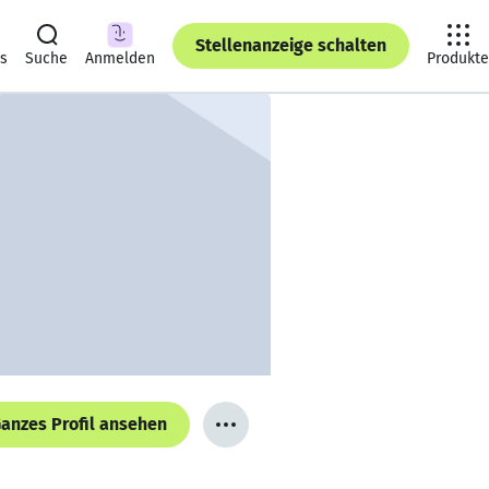
Stellenanzeige schalten
ts
Suche
Anmelden
Produkte
anzes Profil ansehen