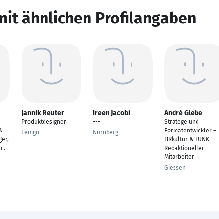
mit ähnlichen Profilangaben
Jannik Reuter
Ireen Jacobi
André Glebe
Produktdesigner
---
Stratege und
 &
Formatentwickler –
Lemgo
Nürnberg
er,
HRkultur & FUNK –
c.
Redaktioneller
Mitarbeiter
Giessen