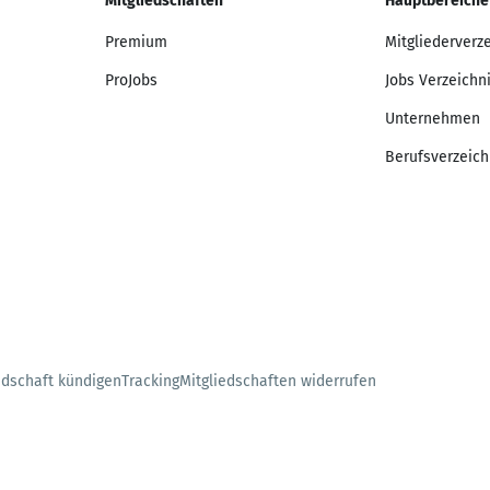
Mitgliedschaften
Hauptbereiche
Premium
Mitgliederverz
ProJobs
Jobs Verzeichn
Unternehmen
Berufsverzeich
edschaft kündigen
Tracking
Mitgliedschaften widerrufen