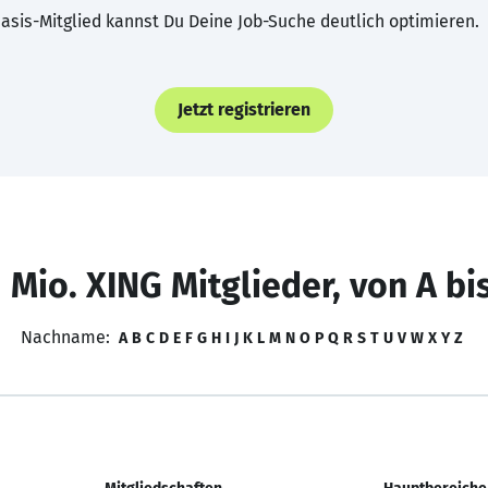
asis-Mitglied kannst Du Deine Job-Suche deutlich optimieren.
Jetzt registrieren
 Mio. XING Mitglieder, von A bi
Nachname:
A
B
C
D
E
F
G
H
I
J
K
L
M
N
O
P
Q
R
S
T
U
V
W
X
Y
Z