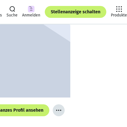
Stellenanzeige schalten
ts
Suche
Anmelden
Produkte
anzes Profil ansehen