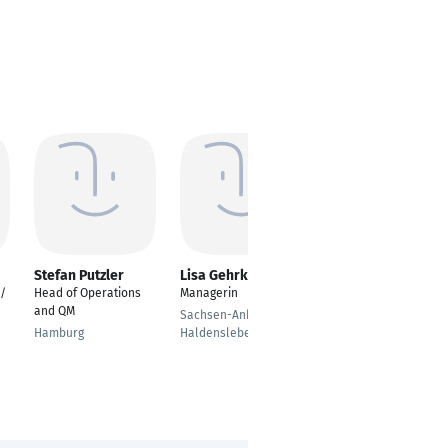
Stefan Putzler
Lisa Gehrk
Samira El Allam
 /
Head of Operations
Managerin
Head of Innovation &
and QM
New Business
Sachsen-Anhalt -
Hamburg
Haldensleben
München