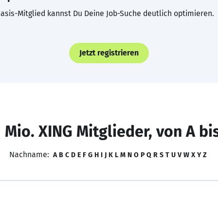
asis-Mitglied kannst Du Deine Job-Suche deutlich optimieren.
Jetzt registrieren
 Mio. XING Mitglieder, von A bi
Nachname:
A
B
C
D
E
F
G
H
I
J
K
L
M
N
O
P
Q
R
S
T
U
V
W
X
Y
Z