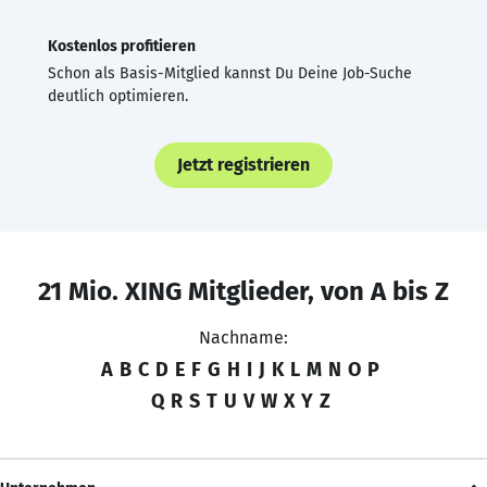
Kostenlos profitieren
Schon als Basis-Mitglied kannst Du Deine Job-Suche
deutlich optimieren.
Jetzt registrieren
21 Mio. XING Mitglieder, von A bis Z
Nachname:
A
B
C
D
E
F
G
H
I
J
K
L
M
N
O
P
Q
R
S
T
U
V
W
X
Y
Z