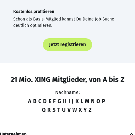
Kostenlos profitieren
Schon als Basis-Mitglied kannst Du Deine Job-Suche
deutlich optimieren.
Jetzt registrieren
21 Mio. XING Mitglieder, von A bis Z
Nachname:
A
B
C
D
E
F
G
H
I
J
K
L
M
N
O
P
Q
R
S
T
U
V
W
X
Y
Z
Unternehmen