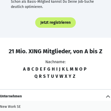
Schon als Basis-Mitglied kannst Du Deine Job-Suche
deutlich optimieren.
Jetzt registrieren
21 Mio. XING Mitglieder, von A bis Z
Nachname:
A
B
C
D
E
F
G
H
I
J
K
L
M
N
O
P
Q
R
S
T
U
V
W
X
Y
Z
Unternehmen
New Work SE