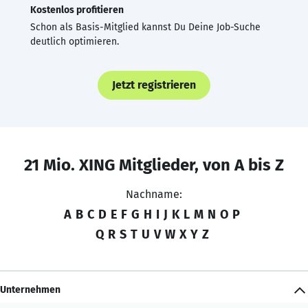
Kostenlos profitieren
Schon als Basis-Mitglied kannst Du Deine Job-Suche
deutlich optimieren.
Jetzt registrieren
21 Mio. XING Mitglieder, von A bis Z
Nachname:
A
B
C
D
E
F
G
H
I
J
K
L
M
N
O
P
Q
R
S
T
U
V
W
X
Y
Z
Unternehmen