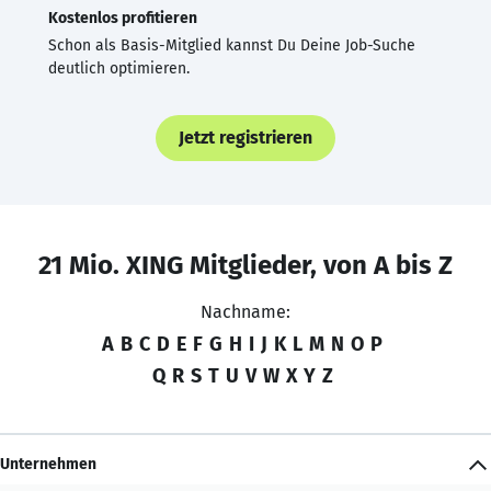
Kostenlos profitieren
Schon als Basis-Mitglied kannst Du Deine Job-Suche
deutlich optimieren.
Jetzt registrieren
21 Mio. XING Mitglieder, von A bis Z
Nachname:
A
B
C
D
E
F
G
H
I
J
K
L
M
N
O
P
Q
R
S
T
U
V
W
X
Y
Z
Unternehmen