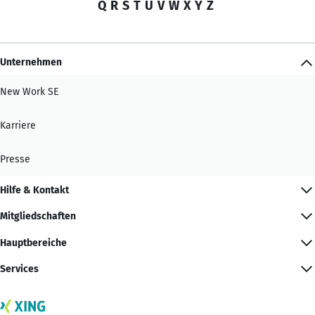
Q
R
S
T
U
V
W
X
Y
Z
Unternehmen
New Work SE
Karriere
Presse
Hilfe & Kontakt
Mitgliedschaften
Hauptbereiche
Services