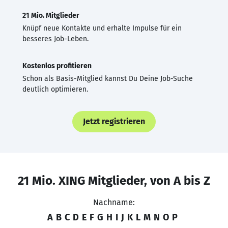
21 Mio. Mitglieder
Knüpf neue Kontakte und erhalte Impulse für ein
besseres Job-Leben.
Kostenlos profitieren
Schon als Basis-Mitglied kannst Du Deine Job-Suche
deutlich optimieren.
Jetzt registrieren
21 Mio. XING Mitglieder, von A bis Z
Nachname:
A
B
C
D
E
F
G
H
I
J
K
L
M
N
O
P