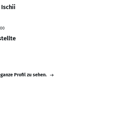
Ischii
000
tellte
 ganze Profil zu sehen.