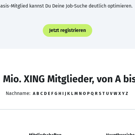
asis-Mitglied kannst Du Deine Job-Suche deutlich optimieren.
Jetzt registrieren
 Mio. XING Mitglieder, von A bi
Nachname:
A
B
C
D
E
F
G
H
I
J
K
L
M
N
O
P
Q
R
S
T
U
V
W
X
Y
Z