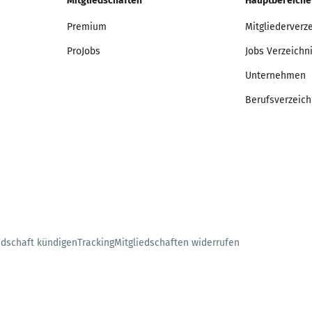
Mitgliedschaften
Hauptbereiche
Premium
Mitgliederverz
ProJobs
Jobs Verzeichn
Unternehmen
Berufsverzeich
edschaft kündigen
Tracking
Mitgliedschaften widerrufen