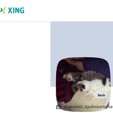
O-Ren Ischii
Basis
Angestellt, Kaufmännische