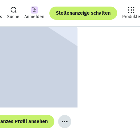
Stellenanzeige schalten
ts
Suche
Anmelden
Produkte
anzes Profil ansehen