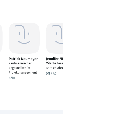
Patrick Neumeyer
Jennifer Ntouskas
Kevin Kirchner
Kaufmännischer
Mitarbeiterin im
Teamleiter
Angestellter im
Bereich Abrechnung
kaufmännische
Projektmanagement
Logistik
DN / AC
Köln
Rastatt