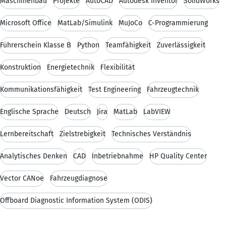
Maschinenbau
Projekte
AutoCAD
Autodesk Inventor
SolidWorks
Microsoft Office
MatLab/Simulink
MuJoCo
C-Programmierung
Führerschein Klasse B
Python
Teamfähigkeit
Zuverlässigkeit
Konstruktion
Energietechnik
Flexibilität
Kommunikationsfähigkeit
Test Engineering
Fahrzeugtechnik
Englische Sprache
Deutsch
Jira
MatLab
LabVIEW
Lernbereitschaft
Zielstrebigkeit
Technisches Verständnis
Analytisches Denken
CAD
Inbetriebnahme
HP Quality Center
Vector CANoe
Fahrzeugdiagnose
Offboard Diagnostic Information System (ODIS)