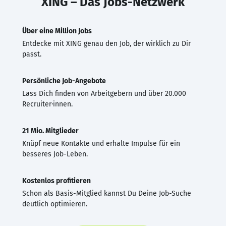
XING – Das Jobs-Netzwerk
Über eine Million Jobs
Entdecke mit XING genau den Job, der wirklich zu Dir
passt.
Persönliche Job-Angebote
Lass Dich finden von Arbeitgebern und über 20.000
Recruiter·innen.
21 Mio. Mitglieder
Knüpf neue Kontakte und erhalte Impulse für ein
besseres Job-Leben.
Kostenlos profitieren
Schon als Basis-Mitglied kannst Du Deine Job-Suche
deutlich optimieren.