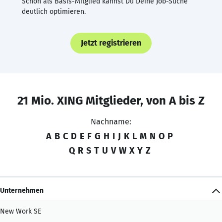
Schon als Basis-Mitglied kannst Du Deine Job-Suche
deutlich optimieren.
Jetzt registrieren
21 Mio. XING Mitglieder, von A bis Z
Nachname:
A
B
C
D
E
F
G
H
I
J
K
L
M
N
O
P
Q
R
S
T
U
V
W
X
Y
Z
Unternehmen
New Work SE