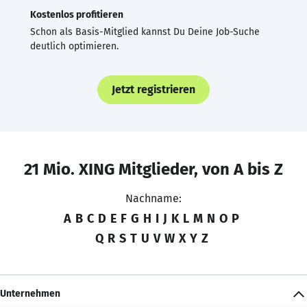
Kostenlos profitieren
Schon als Basis-Mitglied kannst Du Deine Job-Suche
deutlich optimieren.
Jetzt registrieren
21 Mio. XING Mitglieder, von A bis Z
Nachname:
A
B
C
D
E
F
G
H
I
J
K
L
M
N
O
P
Q
R
S
T
U
V
W
X
Y
Z
Unternehmen