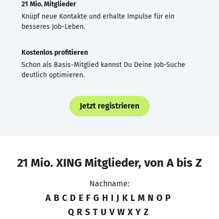
21 Mio. Mitglieder
Knüpf neue Kontakte und erhalte Impulse für ein
besseres Job-Leben.
Kostenlos profitieren
Schon als Basis-Mitglied kannst Du Deine Job-Suche
deutlich optimieren.
Jetzt registrieren
21 Mio. XING Mitglieder, von A bis Z
Nachname:
A
B
C
D
E
F
G
H
I
J
K
L
M
N
O
P
Q
R
S
T
U
V
W
X
Y
Z