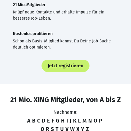
21 Mio. Mitglieder
Knüpf neue Kontakte und erhalte Impulse für ein
besseres Job-Leben.
Kostenlos profitieren
Schon als Basis-Mitglied kannst Du Deine Job-Suche
deutlich optimieren.
Jetzt registrieren
21 Mio. XING Mitglieder, von A bis Z
Nachname:
A
B
C
D
E
F
G
H
I
J
K
L
M
N
O
P
Q
R
S
T
U
V
W
X
Y
Z