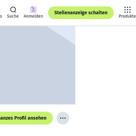
Stellenanzeige schalten
ts
Suche
Anmelden
Produkte
anzes Profil ansehen