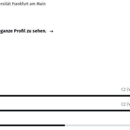
rsität Frankfurt am Main
 ganze Profil zu sehen.
C2 (
C2 (