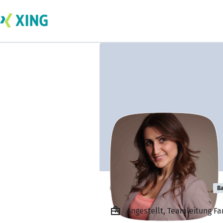
Özlem Aydoğdu
Ba
Angestellt, Teamleitung Fam