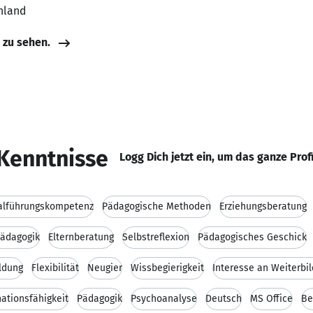
hland
e zu sehen.
Kenntnisse
Logg Dich jetzt ein, um das ganze Prof
alführungskompetenz
Pädagogische Methoden
Erziehungsberatung
pädagogik
Elternberatung
Selbstreflexion
Pädagogisches Geschick
ldung
Flexibilität
Neugier
Wissbegierigkeit
Interesse an Weiterbi
ationsfähigkeit
Pädagogik
Psychoanalyse
Deutsch
MS Office
Be