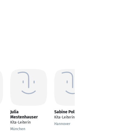
Julia
Sabine Poll
Julia Nolting
Mestenhauser
Kita-Leiterin
Erzieherin
Kita-Leiterin
Hannover
Köln
München