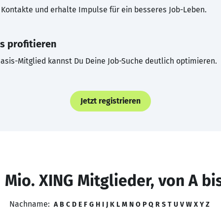
Kontakte und erhalte Impulse für ein besseres Job-Leben.
s profitieren
asis-Mitglied kannst Du Deine Job-Suche deutlich optimieren.
Jetzt registrieren
 Mio. XING Mitglieder, von A bi
Nachname:
A
B
C
D
E
F
G
H
I
J
K
L
M
N
O
P
Q
R
S
T
U
V
W
X
Y
Z