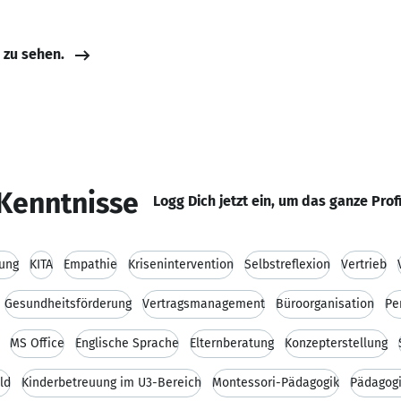
e zu sehen.
Kenntnisse
Logg Dich jetzt ein, um das ganze Prof
ung
KITA
Empathie
Krisenintervention
Selbstreflexion
Vertrieb
Gesundheitsförderung
Vertragsmanagement
Büroorganisation
Pe
MS Office
Englische Sprache
Elternberatung
Konzepterstellung
ld
Kinderbetreuung im U3-Bereich
Montessori-Pädagogik
Pädagog