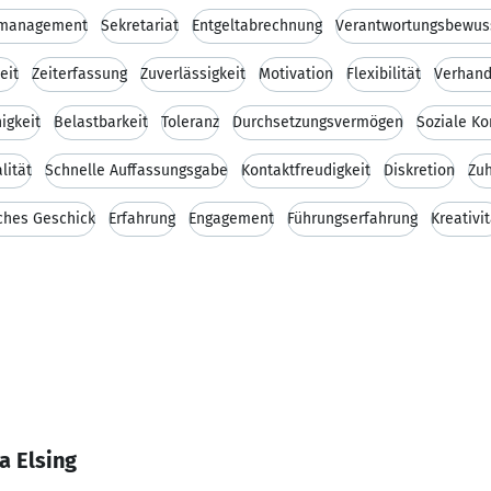
management
Sekretariat
Entgeltabrechnung
Verantwortungsbewus
eit
Zeiterfassung
Zuverlässigkeit
Motivation
Flexibilität
Verhand
igkeit
Belastbarkeit
Toleranz
Durchsetzungsvermögen
Soziale K
lität
Schnelle Auffassungsgabe
Kontaktfreudigkeit
Diskretion
Zu
ches Geschick
Erfahrung
Engagement
Führungserfahrung
Kreativit
a Elsing