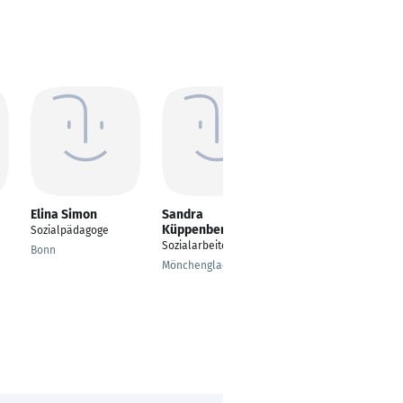
Elina Simon
Sandra
Laura Schefczik
Küppenbender
Sozialpädagoge
---
Sozialarbeiter
Bonn
Salzbergen
Mönchengladbach