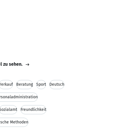
il zu sehen.
Verkauf
Beratung
Sport
Deutsch
rsonaladministration
Sozialamt
Freundlichkeit
ische Methoden