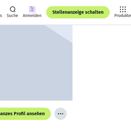
Stellenanzeige schalten
ts
Suche
Anmelden
Produkte
anzes Profil ansehen