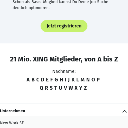
Schon als Basis-Mitglied kannst Du Deine Job-Suche
deutlich optimieren.
Jetzt registrieren
21 Mio. XING Mitglieder, von A bis Z
Nachname:
A
B
C
D
E
F
G
H
I
J
K
L
M
N
O
P
Q
R
S
T
U
V
W
X
Y
Z
Unternehmen
New Work SE