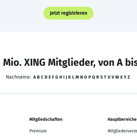
Jetzt registrieren
 Mio. XING Mitglieder, von A bi
Nachname:
A
B
C
D
E
F
G
H
I
J
K
L
M
N
O
P
Q
R
S
T
U
V
W
X
Y
Z
Mitgliedschaften
Hauptbereiche
Premium
Mitgliederverz