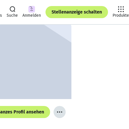
Stellenanzeige schalten
ts
Suche
Anmelden
Produkte
anzes Profil ansehen