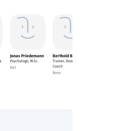
Jonas Priedemann
Berthold Brand
Alexandra Dalibor
&
Psychologe, M.Sc.
Trainer, Dozent,
---
Coach
Kiel
Lemgo
Bonn