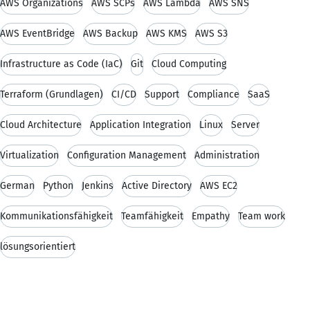
AWS Organizations
AWS SCPs
AWS Lambda
AWS SNS
AWS EventBridge
AWS Backup
AWS KMS
AWS S3
Infrastructure as Code (IaC)
Git
Cloud Computing
Terraform (Grundlagen)
CI/CD
Support
Compliance
SaaS
Cloud Architecture
Application Integration
Linux
Server
Virtualization
Configuration Management
Administration
German
Python
Jenkins
Active Directory
AWS EC2
Kommunikationsfähigkeit
Teamfähigkeit
Empathy
Team work
lösungsorientiert