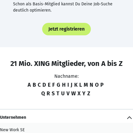
Schon als Basis-Mitglied kannst Du Deine Job-Suche
deutlich optimieren.
Jetzt registrieren
21 Mio. XING Mitglieder, von A bis Z
Nachname:
A
B
C
D
E
F
G
H
I
J
K
L
M
N
O
P
Q
R
S
T
U
V
W
X
Y
Z
Unternehmen
New Work SE