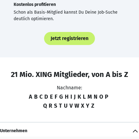
Kostenlos profitieren
Schon als Basis-Mitglied kannst Du Deine Job-Suche
deutlich optimieren.
Jetzt registrieren
21 Mio. XING Mitglieder, von A bis Z
Nachname:
A
B
C
D
E
F
G
H
I
J
K
L
M
N
O
P
Q
R
S
T
U
V
W
X
Y
Z
Unternehmen