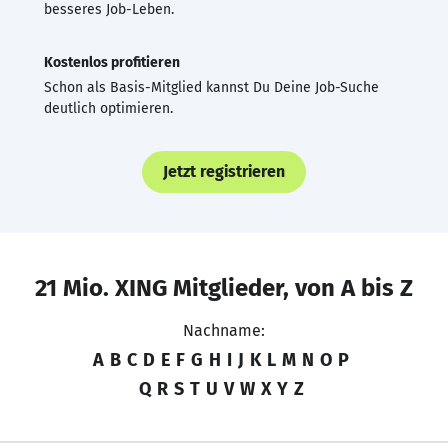
besseres Job-Leben.
Kostenlos profitieren
Schon als Basis-Mitglied kannst Du Deine Job-Suche
deutlich optimieren.
Jetzt registrieren
21 Mio. XING Mitglieder, von A bis Z
Nachname:
A
B
C
D
E
F
G
H
I
J
K
L
M
N
O
P
Q
R
S
T
U
V
W
X
Y
Z