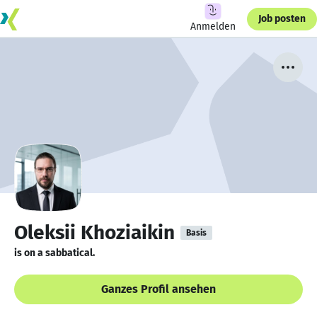
Job posten
Anmelden
Oleksii Khoziaikin
Basis
is on a sabbatical.
Ganzes Profil ansehen