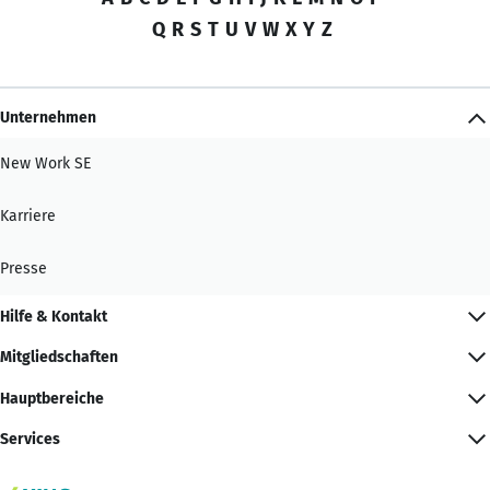
Q
R
S
T
U
V
W
X
Y
Z
Unternehmen
New Work SE
Karriere
Presse
Hilfe & Kontakt
Mitgliedschaften
Hauptbereiche
Services