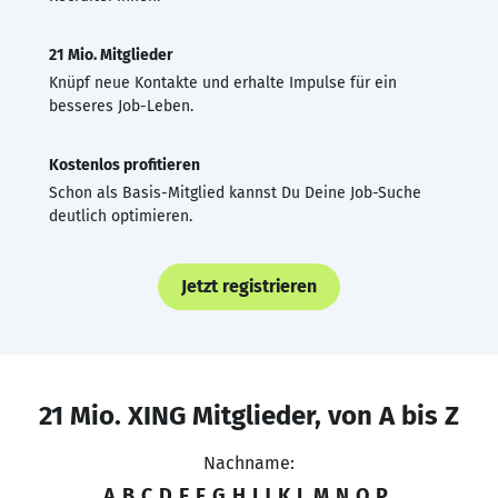
21 Mio. Mitglieder
Knüpf neue Kontakte und erhalte Impulse für ein
besseres Job-Leben.
Kostenlos profitieren
Schon als Basis-Mitglied kannst Du Deine Job-Suche
deutlich optimieren.
Jetzt registrieren
21 Mio. XING Mitglieder, von A bis Z
Nachname:
A
B
C
D
E
F
G
H
I
J
K
L
M
N
O
P