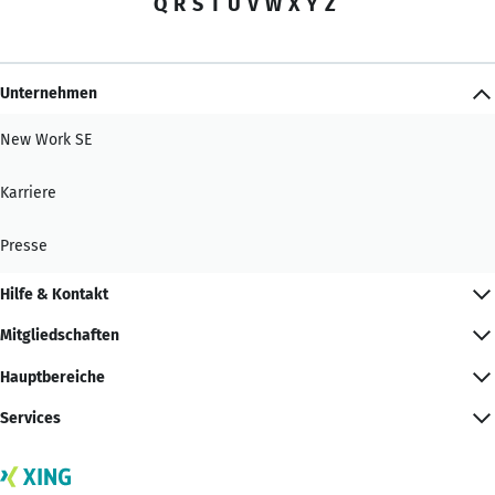
Q
R
S
T
U
V
W
X
Y
Z
Unternehmen
New Work SE
Karriere
Presse
Hilfe & Kontakt
Mitgliedschaften
Hauptbereiche
Services