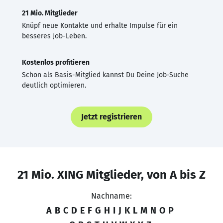
21 Mio. Mitglieder
Knüpf neue Kontakte und erhalte Impulse für ein
besseres Job-Leben.
Kostenlos profitieren
Schon als Basis-Mitglied kannst Du Deine Job-Suche
deutlich optimieren.
Jetzt registrieren
21 Mio. XING Mitglieder, von A bis Z
Nachname:
A
B
C
D
E
F
G
H
I
J
K
L
M
N
O
P