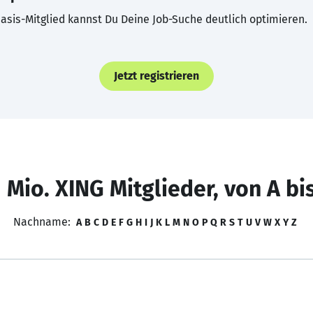
asis-Mitglied kannst Du Deine Job-Suche deutlich optimieren.
Jetzt registrieren
 Mio. XING Mitglieder, von A bi
Nachname:
A
B
C
D
E
F
G
H
I
J
K
L
M
N
O
P
Q
R
S
T
U
V
W
X
Y
Z