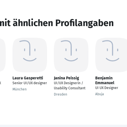
mit ähnlichen Profilangaben
Laura Gasperetti
Janina Peissig
Benjamin
Emmanuel
X
Senior UI/UX designer
UI/UX Designerin /
UI UX Designer
Usability Consultant
München
Abuja
Dresden