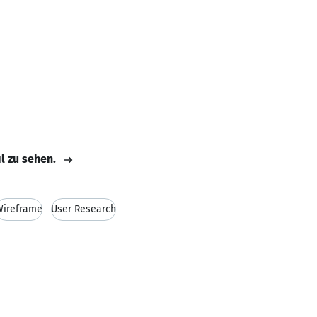
il zu sehen.
Wireframe
User Research