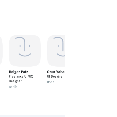
Holger Patz
Onur Yabanci
Volker Langer
Freelance UI/UX
UI Designer
Senior UI/UX
Designer
Designer
Bonn
Berlin
Berlin