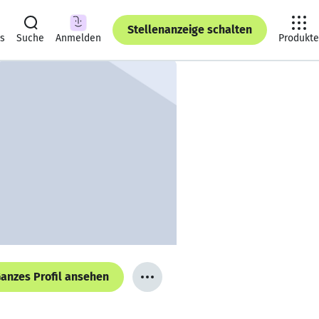
Stellenanzeige schalten
ts
Suche
Anmelden
Produkte
anzes Profil ansehen