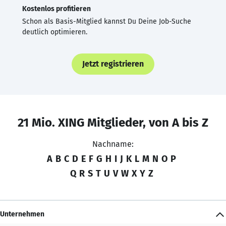
Kostenlos profitieren
Schon als Basis-Mitglied kannst Du Deine Job-Suche
deutlich optimieren.
Jetzt registrieren
21 Mio. XING Mitglieder, von A bis Z
Nachname:
A
B
C
D
E
F
G
H
I
J
K
L
M
N
O
P
Q
R
S
T
U
V
W
X
Y
Z
Unternehmen