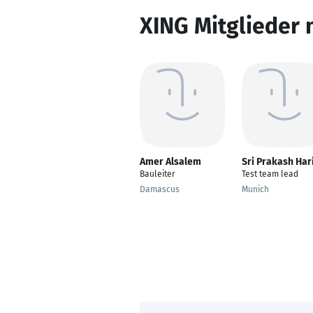
XING Mitglieder 
Amer Alsalem
Sri Prakash Har
Bauleiter
Test team lead
Damascus
Munich