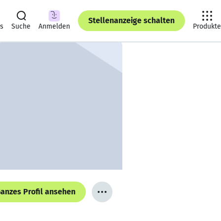
Stellenanzeige schalten
ts
Suche
Anmelden
Produkte
anzes Profil ansehen