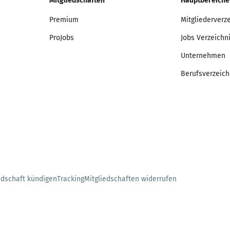
Mitgliedschaften
Hauptbereiche
Premium
Mitgliederverz
ProJobs
Jobs Verzeichn
Unternehmen
Berufsverzeich
edschaft kündigen
Tracking
Mitgliedschaften widerrufen