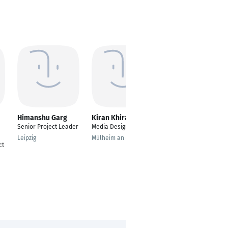
Himanshu Garg
Kiran Khirade
Nandini Ramesh
Senior Project Leader
Media Designer
Working Student
Leipzig
Mülheim an der Ruhr
Berlin
ct