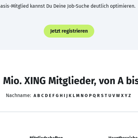
asis-Mitglied kannst Du Deine Job-Suche deutlich optimieren.
Jetzt registrieren
 Mio. XING Mitglieder, von A bi
Nachname:
A
B
C
D
E
F
G
H
I
J
K
L
M
N
O
P
Q
R
S
T
U
V
W
X
Y
Z