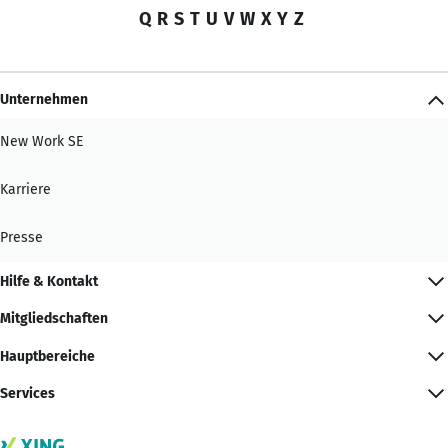
Q
R
S
T
U
V
W
X
Y
Z
Unternehmen
New Work SE
Karriere
Presse
Hilfe & Kontakt
Mitgliedschaften
Hauptbereiche
Services