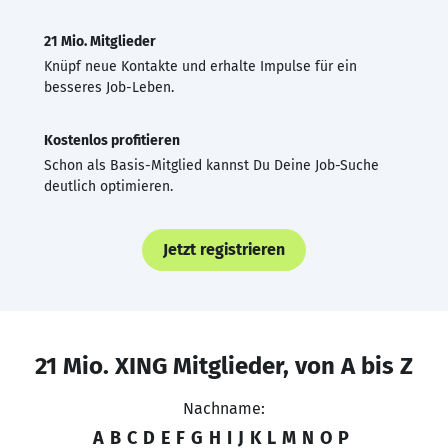
21 Mio. Mitglieder
Knüpf neue Kontakte und erhalte Impulse für ein
besseres Job-Leben.
Kostenlos profitieren
Schon als Basis-Mitglied kannst Du Deine Job-Suche
deutlich optimieren.
Jetzt registrieren
21 Mio. XING Mitglieder, von A bis Z
Nachname:
A
B
C
D
E
F
G
H
I
J
K
L
M
N
O
P